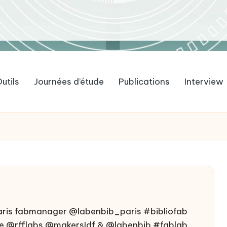
utils
Journées d’étude
Publications
Interview
2paris fabmanager @labenbib_paris #bibliofab
e @rfflabs @makersIdf & @labenbib #fablab