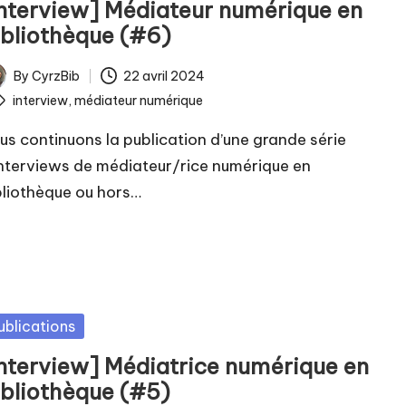
Interview] Médiateur numérique en
ibliothèque (#6)
By
CyrzBib
22 avril 2024
ted
ags:
interview
,
médiateur numérique
us continuons la publication d’une grande série
interviews de médiateur/rice numérique en
bliothèque ou hors…
sted
ublications
Interview] Médiatrice numérique en
ibliothèque (#5)