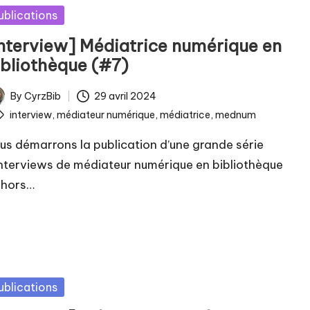
sted
ublications
Interview] Médiatrice numérique en
ibliothèque (#7)
By
CyrzBib
29 avril 2024
ted
ags:
interview
,
médiateur numérique
,
médiatrice
,
mednum
us démarrons la publication d’une grande série
interviews de médiateur numérique en bibliothèque
 hors…
sted
ublications