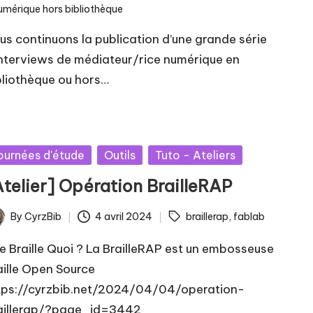
umérique hors bibliothèque
us continuons la publication d’une grande série
interviews de médiateur/rice numérique en
bliothèque ou hors…
sted
ournées d'étude
Outils
Tuto - Ateliers
Atelier] Opération BrailleRAP
ags:
By
CyrzBib
4 avril 2024
braillerap
,
fablab
ted
e Braille Quoi ? La BrailleRAP est un embosseuse
aille Open Source
tps://cyrzbib.net/2024/04/04/operation-
aillerap/?page_id=3442