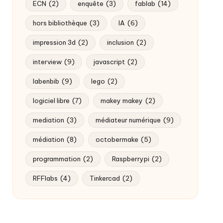
ECN
(2)
enquête
(3)
fablab
(14)
hors bibliothèque
(3)
IA
(6)
impression 3d
(2)
inclusion
(2)
interview
(9)
javascript
(2)
labenbib
(9)
lego
(2)
logiciel libre
(7)
makey makey
(2)
mediation
(3)
médiateur numérique
(9)
médiation
(8)
octobermake
(5)
programmation
(2)
Raspberrypi
(2)
RFFlabs
(4)
Tinkercad
(2)