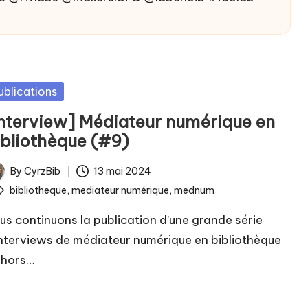
sted
ublications
Interview] Médiateur numérique en
ibliothèque (#9)
By
CyrzBib
13 mai 2024
ted
ags:
bibliotheque
,
mediateur numérique
,
mednum
us continuons la publication d’une grande série
interviews de médiateur numérique en bibliothèque
 hors…