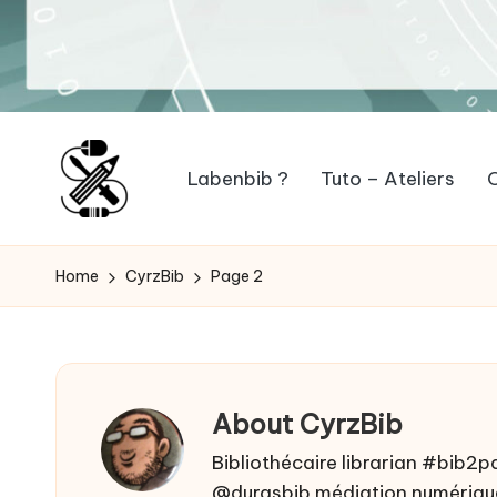
Labenbib ?
Tuto – Ateliers
O
L
Qu'est-
ce
a
Home
CyrzBib
Page 2
que
b
Bibliothèque
et
e
Fablab
About CyrzBib
n
peuvent
fabriquer
Bibliothécaire librarian #bib
b
@durasbib médiation numériqu
ensemble