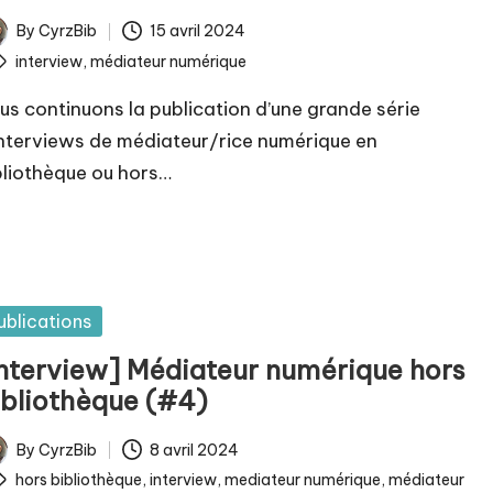
By
CyrzBib
15 avril 2024
ted
ags:
interview
,
médiateur numérique
us continuons la publication d’une grande série
interviews de médiateur/rice numérique en
bliothèque ou hors…
sted
ublications
Interview] Médiateur numérique hors
ibliothèque (#4)
By
CyrzBib
8 avril 2024
ted
ags:
hors bibliothèque
,
interview
,
mediateur numérique
,
médiateur