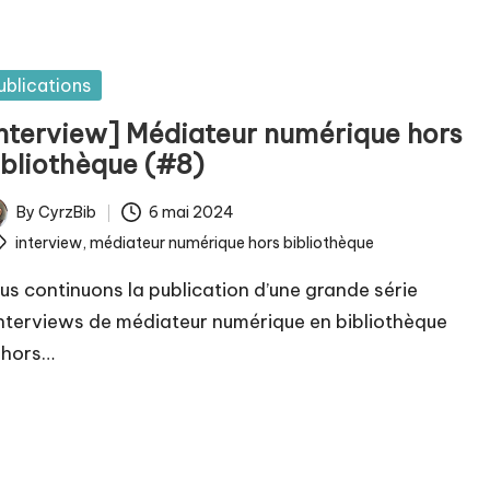
sted
ublications
Interview] Médiateur numérique hors
ibliothèque (#8)
By
CyrzBib
6 mai 2024
ted
ags:
interview
,
médiateur numérique hors bibliothèque
us continuons la publication d’une grande série
interviews de médiateur numérique en bibliothèque
 hors…