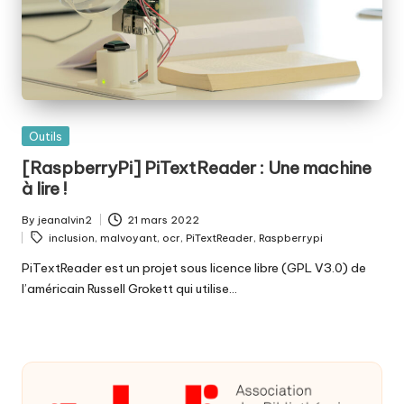
Posted
Outils
in
[RaspberryPi] PiTextReader : Une machine
à lire !
By
jeanalvin2
21 mars 2022
Posted
Tags:
inclusion
,
malvoyant
,
ocr
,
PiTextReader
,
Raspberrypi
by
PiTextReader est un projet sous licence libre (GPL V3.0) de
l’américain Russell Grokett qui utilise…