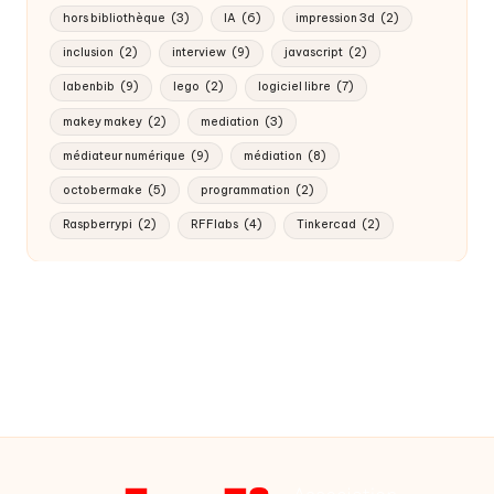
hors bibliothèque
(3)
IA
(6)
impression 3d
(2)
inclusion
(2)
interview
(9)
javascript
(2)
labenbib
(9)
lego
(2)
logiciel libre
(7)
makey makey
(2)
mediation
(3)
médiateur numérique
(9)
médiation
(8)
octobermake
(5)
programmation
(2)
Raspberrypi
(2)
RFFlabs
(4)
Tinkercad
(2)