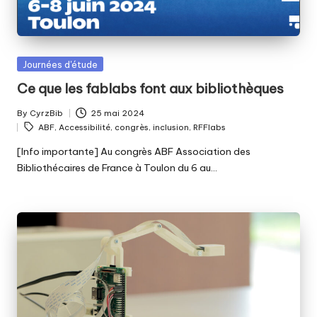
Posted
Journées d'étude
in
Ce que les fablabs font aux bibliothèques
By
CyrzBib
25 mai 2024
Posted
Tags:
ABF
,
Accessibilité
,
congrès
,
inclusion
,
RFFlabs
by
[Info importante] Au congrès ABF Association des
Bibliothécaires de France à Toulon du 6 au…