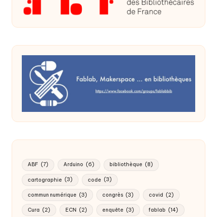
ABF
(7)
Arduino
(6)
bibliothèque
(8)
cartographie
(3)
code
(3)
commun numérique
(3)
congrès
(3)
covid
(2)
Cura
(2)
ECN
(2)
enquête
(3)
fablab
(14)