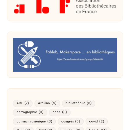
ABF
(7)
Arduino
(6)
bibliothèque
(8)
cartographie
(3)
code
(3)
commun numérique
(3)
congrès
(3)
covid
(2)