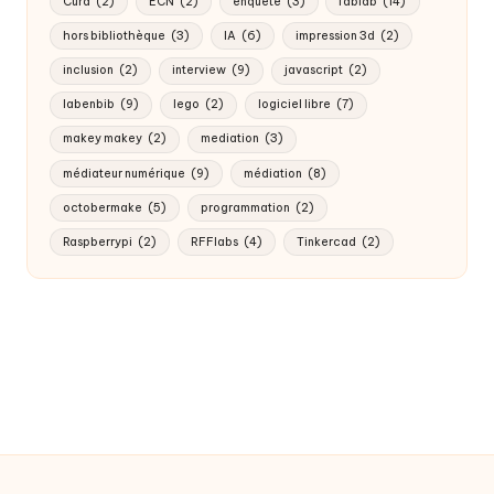
Cura
(2)
ECN
(2)
enquête
(3)
fablab
(14)
hors bibliothèque
(3)
IA
(6)
impression 3d
(2)
inclusion
(2)
interview
(9)
javascript
(2)
labenbib
(9)
lego
(2)
logiciel libre
(7)
makey makey
(2)
mediation
(3)
médiateur numérique
(9)
médiation
(8)
octobermake
(5)
programmation
(2)
Raspberrypi
(2)
RFFlabs
(4)
Tinkercad
(2)