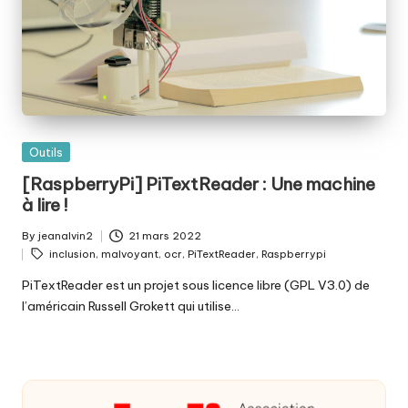
Posted
Outils
in
[RaspberryPi] PiTextReader : Une machine
à lire !
By
jeanalvin2
21 mars 2022
Posted
Tags:
inclusion
,
malvoyant
,
ocr
,
PiTextReader
,
Raspberrypi
by
PiTextReader est un projet sous licence libre (GPL V3.0) de
l’américain Russell Grokett qui utilise…