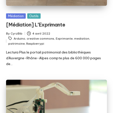
Posted
Médiation
Outils
in
[Médiation] L’Exprimante
By
CyrzBib
4 avril 2022
Posted
Tags:
Arduino
,
creative commons
,
Exprimante
,
mediation
,
by
patrimoine
,
Raspberrypi
Lectura Plus le portail patrimonial des bibliothèques
d'Auvergne-Rhône-Alpes compte plus de 600 000 pages
de…