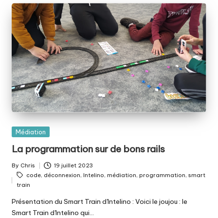
Posted
Médiation
in
La programmation sur de bons rails
By
Chris
19 juillet 2023
Posted
Tags:
code
,
déconnexion
,
Intelino
,
médiation
,
programmation
,
smart
by
train
Présentation du Smart Train d'Intelino : Voici le joujou : le
Smart Train d'Intelino qui…