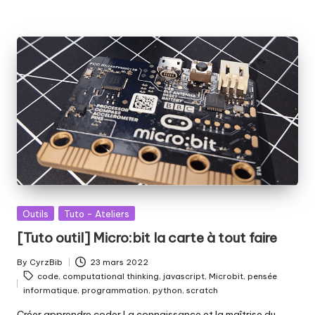
Posted
Outils
Tuto - Ateliers
in
[Tuto outil] Micro:bit la carte à tout faire
By
CyrzBib
23 mars 2022
Posted
Tags:
code
,
computational thinking
,
javascript
,
Microbit
,
pensée
by
informatique
,
programmation
,
python
,
scratch
Créer apprendre coder La connaissance et la maîtrise du