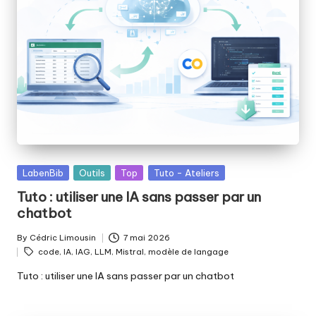
fabriquer
b
ensemble
i
?
b
Posted
LabenBib
Outils
Top
Tuto - Ateliers
in
Tuto : utiliser une IA sans passer par un
chatbot
By
Cédric Limousin
7 mai 2026
Posted
Tags:
code
,
IA
,
IAG
,
LLM
,
Mistral
,
modèle de langage
by
Tuto : utiliser une IA sans passer par un chatbot