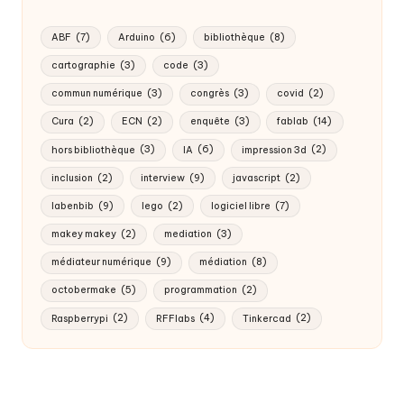
ABF
(7)
Arduino
(6)
bibliothèque
(8)
cartographie
(3)
code
(3)
commun numérique
(3)
congrès
(3)
covid
(2)
Cura
(2)
ECN
(2)
enquête
(3)
fablab
(14)
hors bibliothèque
(3)
IA
(6)
impression 3d
(2)
inclusion
(2)
interview
(9)
javascript
(2)
labenbib
(9)
lego
(2)
logiciel libre
(7)
makey makey
(2)
mediation
(3)
médiateur numérique
(9)
médiation
(8)
octobermake
(5)
programmation
(2)
Raspberrypi
(2)
RFFlabs
(4)
Tinkercad
(2)