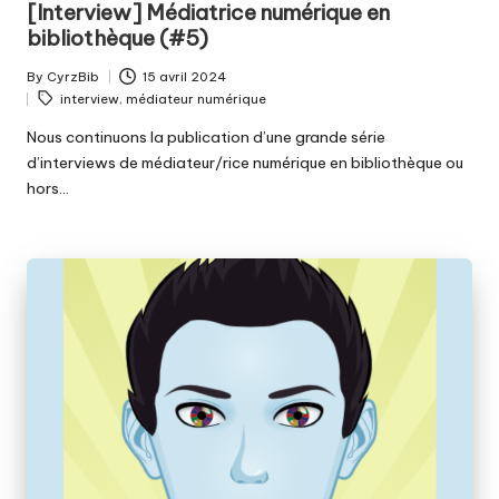
[Interview] Médiatrice numérique en
bibliothèque (#5)
By
CyrzBib
15 avril 2024
Posted
Tags:
interview
,
médiateur numérique
by
Nous continuons la publication d’une grande série
d’interviews de médiateur/rice numérique en bibliothèque ou
hors…