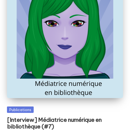
fabriquer
b
ensemble
i
?
b
Posted
Publications
in
[Interview] Médiatrice numérique en
bibliothèque (#7)