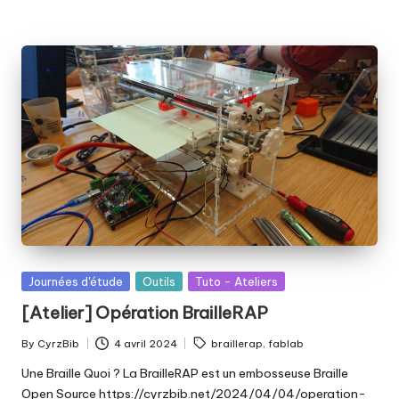
Posted
Journées d'étude
Outils
Tuto - Ateliers
in
[Atelier] Opération BrailleRAP
Tags:
By
CyrzBib
4 avril 2024
braillerap
,
fablab
Posted
by
Une Braille Quoi ? La BrailleRAP est un embosseuse Braille
Open Source https://cyrzbib.net/2024/04/04/operation-