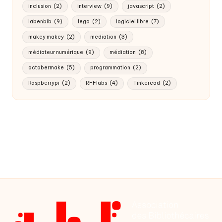
inclusion
(2)
interview
(9)
javascript
(2)
labenbib
(9)
lego
(2)
logiciel libre
(7)
makey makey
(2)
mediation
(3)
médiateur numérique
(9)
médiation
(8)
octobermake
(5)
programmation
(2)
Raspberrypi
(2)
RFFlabs
(4)
Tinkercad
(2)