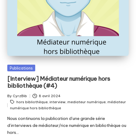
Posted
Publications
in
[Interview] Médiateur numérique hors
bibliothèque (#4)
By
CyrzBib
8 avril 2024
Posted
Tags:
hors bibliothèque
,
interview
,
mediateur numérique
,
médiateur
by
numérique hors bibliothèque
Nous continuons la publication d’une grande série
d’interviews de médiateur/rice numérique en bibliothèque ou
hors…