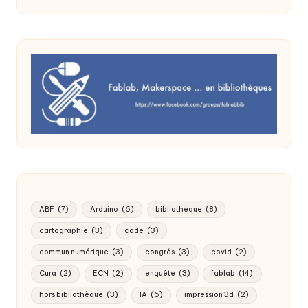
ABF
(7)
Arduino
(6)
bibliothèque
(8)
cartographie
(3)
code
(3)
commun numérique
(3)
congrès
(3)
covid
(2)
Cura
(2)
ECN
(2)
enquête
(3)
fablab
(14)
hors bibliothèque
(3)
IA
(6)
impression 3d
(2)