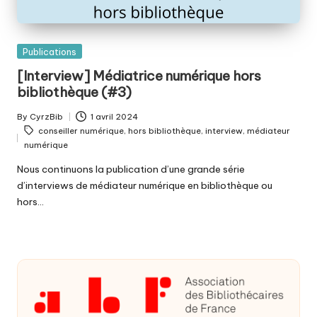
Posted
Publications
in
[Interview] Médiatrice numérique hors
bibliothèque (#3)
By
CyrzBib
1 avril 2024
Posted
Tags:
conseiller numérique
,
hors bibliothèque
,
interview
,
médiateur
by
numérique
Nous continuons la publication d’une grande série
d’interviews de médiateur numérique en bibliothèque ou
hors…