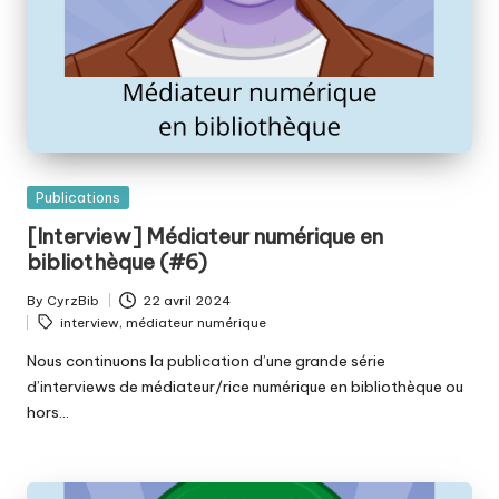
Posted
Publications
in
[Interview] Médiateur numérique en
bibliothèque (#6)
By
CyrzBib
22 avril 2024
Posted
Tags:
interview
,
médiateur numérique
by
Nous continuons la publication d’une grande série
d’interviews de médiateur/rice numérique en bibliothèque ou
hors…