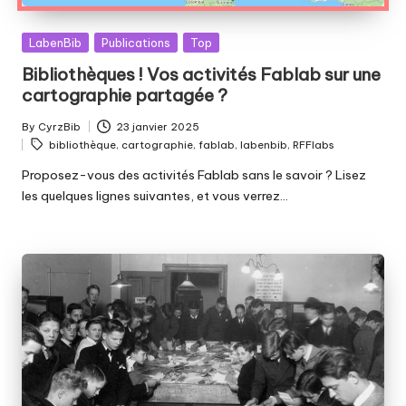
Posted
LabenBib
Publications
Top
in
Bibliothèques ! Vos activités Fablab sur une
cartographie partagée ?
By
CyrzBib
23 janvier 2025
Posted
Tags:
bibliothèque
,
cartographie
,
fablab
,
labenbib
,
RFFlabs
by
Proposez-vous des activités Fablab sans le savoir ? Lisez
les quelques lignes suivantes, et vous verrez…