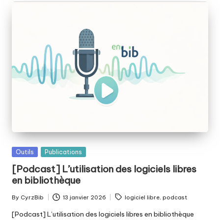
Posted
Outils
Publications
in
[Podcast] L’utilisation des logiciels libres
en bibliothèque
Tags:
By
CyrzBib
13 janvier 2026
logiciel libre
,
podcast
Posted
by
[Podcast] L’utilisation des logiciels libres en bibliothèque