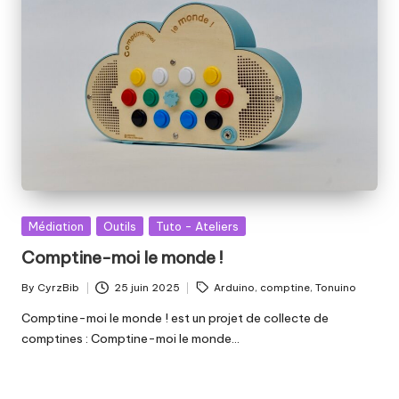
Posted
Médiation
Outils
Tuto - Ateliers
in
Comptine-moi le monde !
Tags:
By
CyrzBib
25 juin 2025
Arduino
,
comptine
,
Tonuino
Posted
by
Comptine-moi le monde ! est un projet de collecte de
comptines : Comptine-moi le monde…