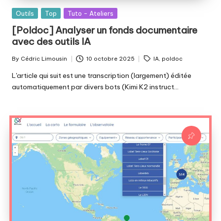
Posted
Outils
Top
Tuto - Ateliers
in
[Poldoc] Analyser un fonds documentaire
avec des outils IA
Tags:
By
Cédric Limousin
10 octobre 2025
IA
,
poldoc
Posted
by
L'article qui suit est une transcription (largement) éditée
automatiquement par divers bots (Kimi K2 instruct…