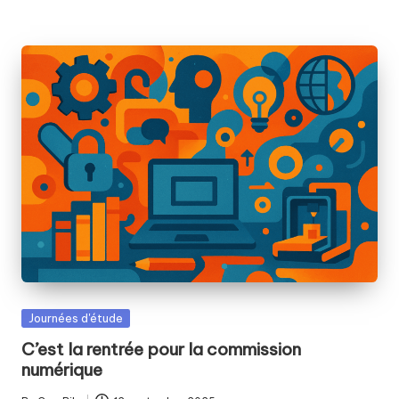
Posted
Journées d'étude
in
C’est la rentrée pour la commission
numérique