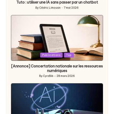
Tuto : utiliser une IA sans passer par un chatbot
By
Cédric Limousin
7 mai 2026
Posted
by
Posted
Publications
Top
in
[Annonce] Concertation nationale sur les ressources
numériques
By
CyrzBib
28 mars 2026
Posted
by