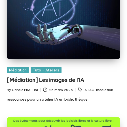
Posted
Médiation
Tuto - Ateliers
in
[Médiation] Les images de l’IA
Tags:
By
Carole FRATTINI
25 mars 2026
IA
,
IAG
,
mediation
Posted
by
ressources pour un atelier IA en bibliothèque