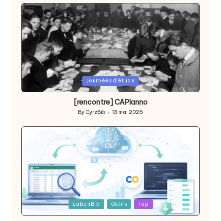
Posted
Journées d'étude
in
[rencontre] CAPlanno
By
CyrzBib
13 mai 2026
Posted
by
Posted
LabenBib
Outils
Top
in