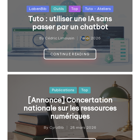
fabriquer
b
Posted
ensemble
LabenBib
Outils
Top
Tuto - Ateliers
i
in
?
Tuto : utiliser une IA sans
b
passer par un chatbot
By
Cédric Limousin
7 mai 2026
Posted
by
CONTINUE READING
Posted
Publications
Top
in
[Annonce] Concertation
nationale sur les ressources
numériques
By
CyrzBib
28 mars 2026
Posted
by