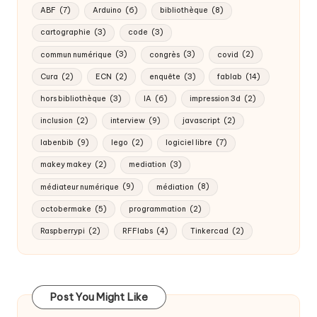
ABF
(7)
Arduino
(6)
bibliothèque
(8)
cartographie
(3)
code
(3)
commun numérique
(3)
congrès
(3)
covid
(2)
Cura
(2)
ECN
(2)
enquête
(3)
fablab
(14)
hors bibliothèque
(3)
IA
(6)
impression 3d
(2)
inclusion
(2)
interview
(9)
javascript
(2)
labenbib
(9)
lego
(2)
logiciel libre
(7)
makey makey
(2)
mediation
(3)
médiateur numérique
(9)
médiation
(8)
octobermake
(5)
programmation
(2)
Raspberrypi
(2)
RFFlabs
(4)
Tinkercad
(2)
Post You Might Like