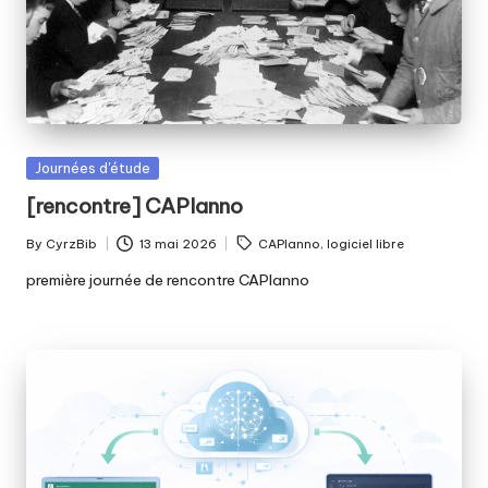
Posted
Journées d'étude
in
[rencontre] CAPlanno
Tags:
By
CyrzBib
13 mai 2026
CAPlanno
,
logiciel libre
Posted
by
première journée de rencontre CAPlanno