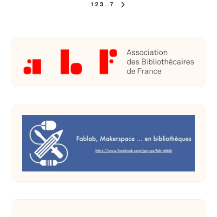
Pagination
1
2
3
…
7
NEXT
des
PAGE
publications