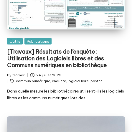
Posted
Outils
Publications
in
[Travaux] Résultats de l’enquête :
Utilisation des Logiciels libres et des
Communs numériques en bibliothèque
By
tramar
24 juillet 2025
Posted
Tags:
commun numérique
,
enquête
,
logiciel libre
,
poster
by
Dans quelle mesure les bibliothécaires utilisent-ils les logiciels
libres et les communs numériques lors des…