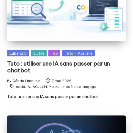
Posted
LabenBib
Outils
Top
Tuto - Ateliers
in
Tuto : utiliser une IA sans passer par un
chatbot
By
Cédric Limousin
7 mai 2026
Posted
Tags:
code
,
IA
,
IAG
,
LLM
,
Mistral
,
modèle de langage
by
Tuto : utiliser une IA sans passer par un chatbot