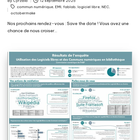
By
CyrzBib
12 septembre 2025
Posted
Tags:
commun numérique
,
EMI
,
fablab
,
logiciel libre
,
NEC
,
by
octobermake
Nos prochains rendez-vous : Save the date ! Vous avez une
chance de nous croiser…