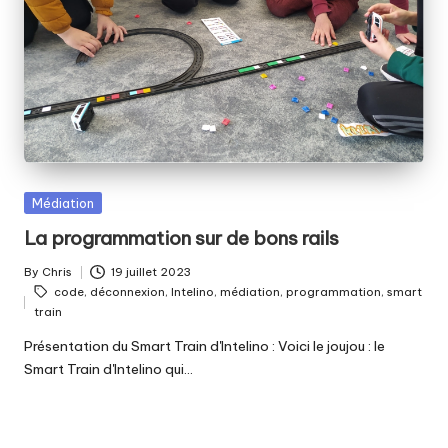
fabriquer
b
ensemble
i
?
b
Posted
Médiation
in
La programmation sur de bons rails
By
Chris
19 juillet 2023
Posted
Tags:
code
,
déconnexion
,
Intelino
,
médiation
,
programmation
,
smart
by
train
Présentation du Smart Train d'Intelino : Voici le joujou : le
Smart Train d'Intelino qui…