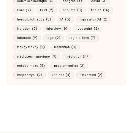
commun numérique
(3)
congrès
(3)
covid
(2)
Cura
(2)
ECN
(2)
enquête
(3)
fablab
(14)
hors bibliothèque
(3)
IA
(6)
impression 3d
(2)
inclusion
(2)
interview
(9)
javascript
(2)
labenbib
(9)
lego
(2)
logiciel libre
(7)
makey makey
(2)
mediation
(3)
médiateur numérique
(9)
médiation
(8)
octobermake
(5)
programmation
(2)
Raspberrypi
(2)
RFFlabs
(4)
Tinkercad
(2)