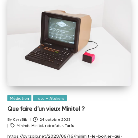
Posted
Médiation
Tuto - Ateliers
in
Que faire d’un vieux Minitel ?
By
CyrzBib
24 octobre 2023
Posted
Tags:
Minimit
,
Minitel
,
retrofutur
,
Turfu
by
https://cyrzbib.net/2023/06/16/minimit-le-boitier-qui-