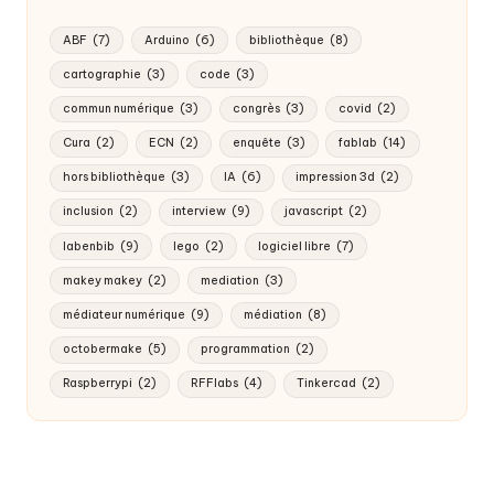
ABF
(7)
Arduino
(6)
bibliothèque
(8)
cartographie
(3)
code
(3)
commun numérique
(3)
congrès
(3)
covid
(2)
Cura
(2)
ECN
(2)
enquête
(3)
fablab
(14)
hors bibliothèque
(3)
IA
(6)
impression 3d
(2)
inclusion
(2)
interview
(9)
javascript
(2)
labenbib
(9)
lego
(2)
logiciel libre
(7)
makey makey
(2)
mediation
(3)
médiateur numérique
(9)
médiation
(8)
octobermake
(5)
programmation
(2)
Raspberrypi
(2)
RFFlabs
(4)
Tinkercad
(2)