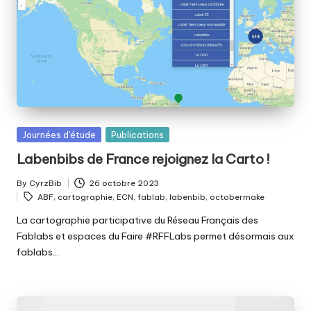
fabriquer
b
ensemble
i
?
b
Posted
Journées d'étude
Publications
in
Labenbibs de France rejoignez la Carto !
By
CyrzBib
26 octobre 2023
Posted
Tags:
ABF
,
cartographie
,
ECN
,
fablab
,
labenbib
,
octobermake
by
La cartographie participative du Réseau Français des
Fablabs et espaces du Faire #RFFLabs permet désormais aux
fablabs…