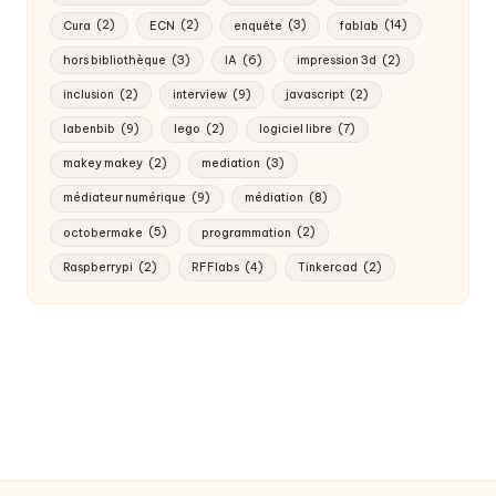
Cura
(2)
ECN
(2)
enquête
(3)
fablab
(14)
hors bibliothèque
(3)
IA
(6)
impression 3d
(2)
inclusion
(2)
interview
(9)
javascript
(2)
labenbib
(9)
lego
(2)
logiciel libre
(7)
makey makey
(2)
mediation
(3)
médiateur numérique
(9)
médiation
(8)
octobermake
(5)
programmation
(2)
Raspberrypi
(2)
RFFlabs
(4)
Tinkercad
(2)