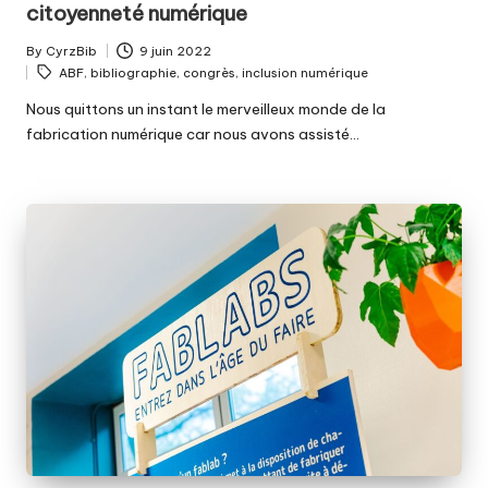
citoyenneté numérique
By
CyrzBib
9 juin 2022
Posted
Tags:
ABF
,
bibliographie
,
congrès
,
inclusion numérique
by
Nous quittons un instant le merveilleux monde de la
fabrication numérique car nous avons assisté…