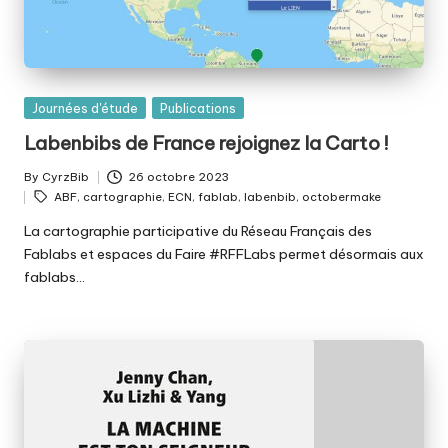
Posted
Journées d'étude
Publications
in
Labenbibs de France rejoignez la Carto !
By
CyrzBib
26 octobre 2023
Posted
Tags:
ABF
,
cartographie
,
ECN
,
fablab
,
labenbib
,
octobermake
by
La cartographie participative du Réseau Français des
Fablabs et espaces du Faire #RFFLabs permet désormais aux
fablabs…