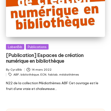
Posted
LabenBib
Publications
in
[Publication] Espaces de création
numérique en bibliothèque
By
CyrzBib
14 mars 2022
Posted
Tags:
ABF
,
bibliothèque
,
ECN
,
fablab
,
médiathèmes
by
N22 de la collection Médiathèmes ABF Cet ouvrage est le
fruit d’une vraie et chaleureuse…