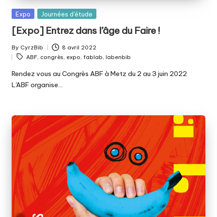
Posted
Expo
Journées d'étude
in
[Expo] Entrez dans l’âge du Faire !
By
CyrzBib
8 avril 2022
Posted
Tags:
ABF
,
congrès
,
expo
,
fablab
,
labenbib
by
Rendez vous au Congrès ABF à Metz du 2 au 3 juin 2022
L'ABF organise…