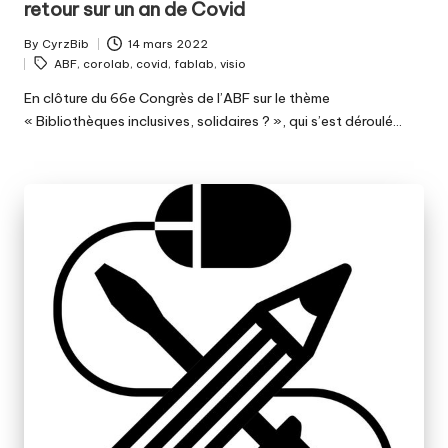
retour sur un an de Covid
By
CyrzBib
14 mars 2022
Posted
Tags:
ABF
,
corolab
,
covid
,
fablab
,
visio
by
En clôture du 66e Congrès de l’ABF sur le thème
« Bibliothèques inclusives, solidaires ? », qui s’est déroulé…