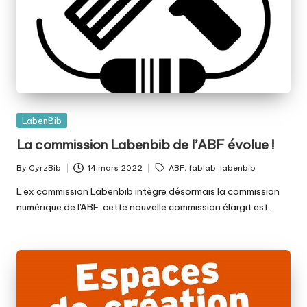
Posted
LabenBib
in
La commission Labenbib de l’ABF évolue !
Tags:
By
CyrzBib
14 mars 2022
ABF
,
fablab
,
labenbib
Posted
by
L'ex commission Labenbib intègre désormais la commission
numérique de l'ABF. cette nouvelle commission élargit est…