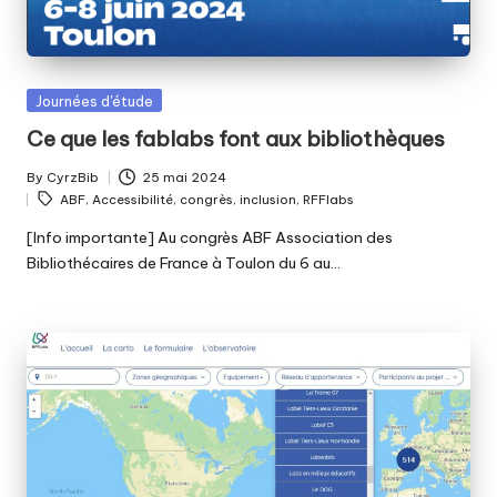
Posted
Journées d'étude
in
Ce que les fablabs font aux bibliothèques
By
CyrzBib
25 mai 2024
Posted
Tags:
ABF
,
Accessibilité
,
congrès
,
inclusion
,
RFFlabs
by
[Info importante] Au congrès ABF Association des
Bibliothécaires de France à Toulon du 6 au…