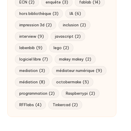
ECN
(2)
enquête
(3)
fablab
(14)
hors bibliothèque
(3)
IA
(6)
impression 3d
(2)
inclusion
(2)
interview
(9)
javascript
(2)
labenbib
(9)
lego
(2)
logiciel libre
(7)
makey makey
(2)
mediation
(3)
médiateur numérique
(9)
médiation
(8)
octobermake
(5)
programmation
(2)
Raspberrypi
(2)
RFFlabs
(4)
Tinkercad
(2)