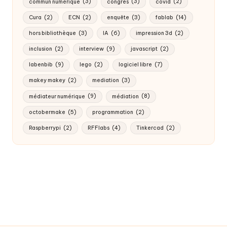
commun numérique
(3)
congrès
(3)
covid
(2)
Cura
(2)
ECN
(2)
enquête
(3)
fablab
(14)
hors bibliothèque
(3)
IA
(6)
impression 3d
(2)
inclusion
(2)
interview
(9)
javascript
(2)
labenbib
(9)
lego
(2)
logiciel libre
(7)
makey makey
(2)
mediation
(3)
médiateur numérique
(9)
médiation
(8)
octobermake
(5)
programmation
(2)
Raspberrypi
(2)
RFFlabs
(4)
Tinkercad
(2)