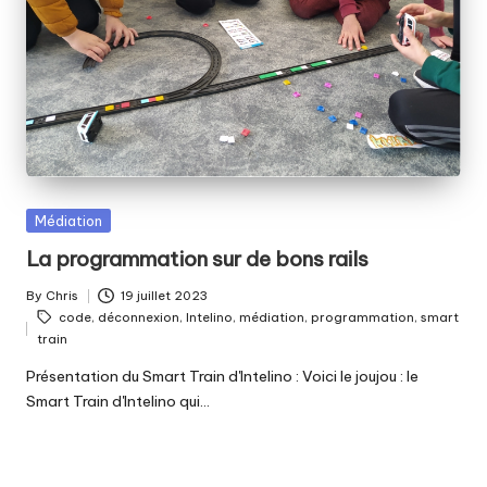
fabriquer
b
ensemble
i
?
b
Posted
Médiation
in
La programmation sur de bons rails
By
Chris
19 juillet 2023
Posted
Tags:
code
,
déconnexion
,
Intelino
,
médiation
,
programmation
,
smart
by
train
Présentation du Smart Train d'Intelino : Voici le joujou : le
Smart Train d'Intelino qui…