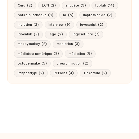
Cura
(2)
ECN
(2)
enquête
(3)
fablab
(14)
hors bibliothèque
(3)
IA
(6)
impression 3d
(2)
inclusion
(2)
interview
(9)
javascript
(2)
labenbib
(9)
lego
(2)
logiciel libre
(7)
makey makey
(2)
mediation
(3)
médiateur numérique
(9)
médiation
(8)
octobermake
(5)
programmation
(2)
Raspberrypi
(2)
RFFlabs
(4)
Tinkercad
(2)