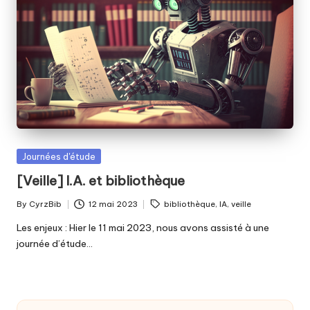
fabriquer
b
ensemble
i
?
b
Posted
Journées d'étude
in
[Veille] I.A. et bibliothèque
Tags:
By
CyrzBib
12 mai 2023
bibliothèque
,
IA
,
veille
Posted
by
Les enjeux : Hier le 11 mai 2023, nous avons assisté à une
journée d’étude…