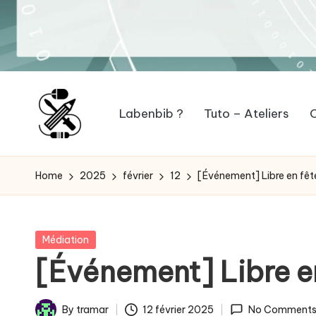
Labenbib ?
Tuto – Ateliers
O
L
Qu'est-
ce
a
Home
2025
février
12
[Événement] Libre en fê
que
b
Bibliothèque
et
e
Posted
Médiation
Fablab
in
[Événement] Libre e
n
peuvent
fabriquer
b
By
tramar
12 février 2025
No Comment
ensemble