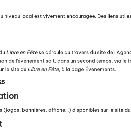
au niveau local est vivement encouragée. Des
liens util
 du
Libre en Fête
se déroule au travers du site de l’
Agend
ion de l’événement soit, dans un second temps, via le fo
 le site du
Libre en Fête
, à la page
Événements
.
25
ation
ls
(logos, bannières, affiche…) disponibles sur le site d
t