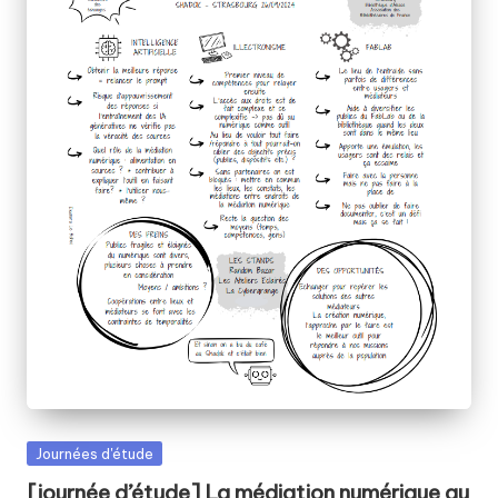
fabriquer
b
ensemble
i
?
b
Posted
Journées d'étude
in
[journée d’étude] La médiation numérique au