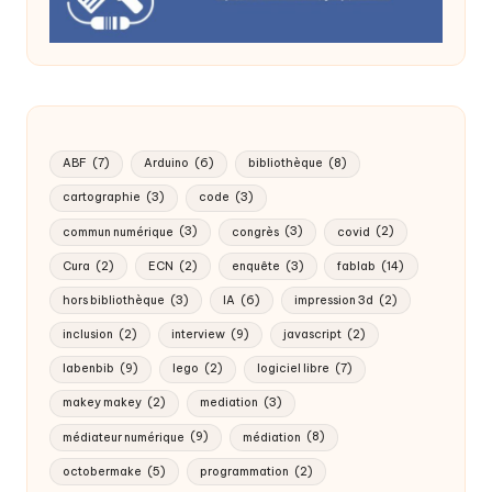
ABF
(7)
Arduino
(6)
bibliothèque
(8)
cartographie
(3)
code
(3)
commun numérique
(3)
congrès
(3)
covid
(2)
Cura
(2)
ECN
(2)
enquête
(3)
fablab
(14)
hors bibliothèque
(3)
IA
(6)
impression 3d
(2)
inclusion
(2)
interview
(9)
javascript
(2)
labenbib
(9)
lego
(2)
logiciel libre
(7)
makey makey
(2)
mediation
(3)
médiateur numérique
(9)
médiation
(8)
octobermake
(5)
programmation
(2)