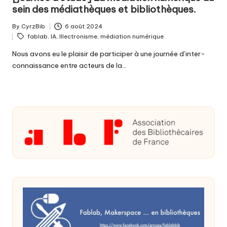
sein des médiathèques et bibliothèques.
By
CyrzBib
6 août 2024
Posted
Tags:
fablab
,
IA
,
Illectronisme
,
médiation numérique
by
Nous avons eu le plaisir de participer à une journée d’inter-
connaissance entre acteurs de la…