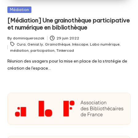
Posted
Médiation
in
[Médiation] Une grainothèque participative
et numérique en bibliothèque
By
dominiqueroszak
29 juin 2022
Posted
Tags:
Cura
,
Genial.ly
,
Grainothèque
,
Inkscape
,
Labo numérique
,
by
médiation
,
participation
,
Tinkercad
Réunion des usagers pour la mise en place de la stratégie de
création de l'espace…