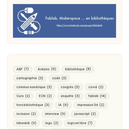
ABF
(7)
Arduino
(6)
bibliothèque
(8)
cartographie
(3)
code
(3)
commun numérique
(3)
congrès
(3)
covid
(2)
Cura
(2)
ECN
(2)
enquête
(3)
fablab
(14)
hors bibliothèque
(3)
IA
(6)
impression 3d
(2)
inclusion
(2)
interview
(9)
javascript
(2)
labenbib
(9)
lego
(2)
logiciel libre
(7)