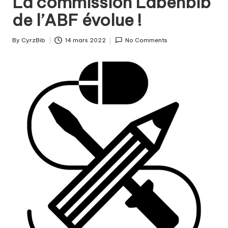
La commission Labenbib
fabriquer
b
de l’ABF évolue !
ensemble
i
?
b
By
CyrzBib
14 mars 2022
No Comments
Posted
by