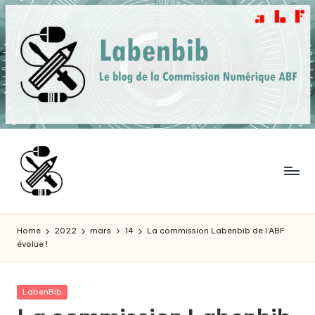
Skip
to
content
L
Qu'est-
ce
a
Home
2022
mars
14
La commission Labenbib de l’ABF
que
évolue !
b
Bibliothèque
et
e
Fablab
Posted
LabenBib
n
peuvent
in