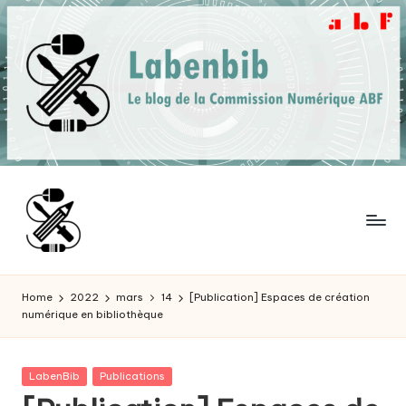
Skip
to
content
L
Qu'est-
ce
a
Home
2022
mars
14
[Publication] Espaces de création
que
numérique en bibliothèque
b
Bibliothèque
et
e
Fablab
Posted
LabenBib
Publications
n
peuvent
in