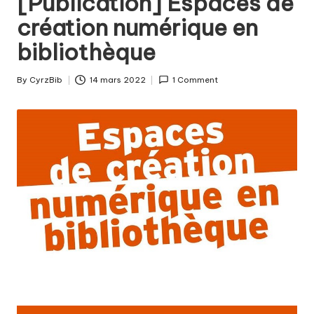
[Publication] Espaces de
fabriquer
b
création numérique en
ensemble
i
?
bibliothèque
b
By
CyrzBib
14 mars 2022
1 Comment
Posted
by