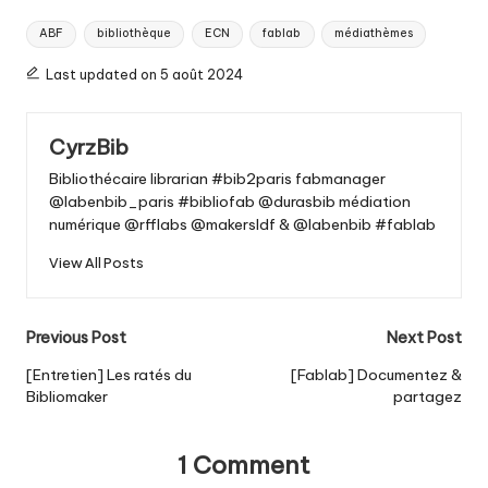
Tags:
ABF
bibliothèque
ECN
fablab
médiathèmes
Last updated on 5 août 2024
CyrzBib
Bibliothécaire librarian #bib2paris fabmanager
@labenbib_paris #bibliofab @durasbib médiation
numérique @rfflabs @makersIdf & @labenbib #fablab
View All Posts
Post
Previous Post
Next Post
navigation
[Entretien] Les ratés du
[Fablab] Documentez &
Bibliomaker
partagez
1 Comment