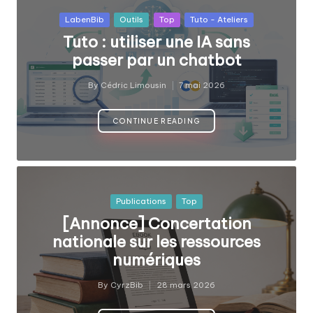
fabriquer
b
Posted
ensemble
LabenBib
Outils
Top
Tuto - Ateliers
i
in
?
Tuto : utiliser une IA sans
b
passer par un chatbot
By
Cédric Limousin
7 mai 2026
Posted
by
CONTINUE READING
Posted
Publications
Top
in
[Annonce] Concertation
nationale sur les ressources
numériques
By
CyrzBib
28 mars 2026
Posted
by