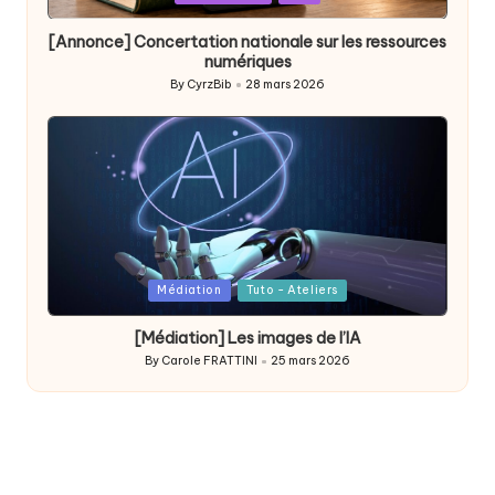
in
[Annonce] Concertation nationale sur les ressources
numériques
By
CyrzBib
28 mars 2026
Posted
by
Posted
Médiation
Tuto - Ateliers
in
[Médiation] Les images de l’IA
By
Carole FRATTINI
25 mars 2026
Posted
by