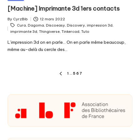
in
[Machine] Imprimante 3d 1ers contacts
By
CyrzBib
12 mars 2022
Posted
Tags:
Cura
,
Dagoma
,
Discoeasy
,
Discovery
,
impression 3d
,
by
imprimante 3d
,
Thingiverse
,
Tinkercad
,
Tuto
L’impression 3d on en parle... On en parle même beaucoup,
même au-delà du cercle des…
Pagination
1
…
5
6
7
PREVIOUS
des
PAGE
publications