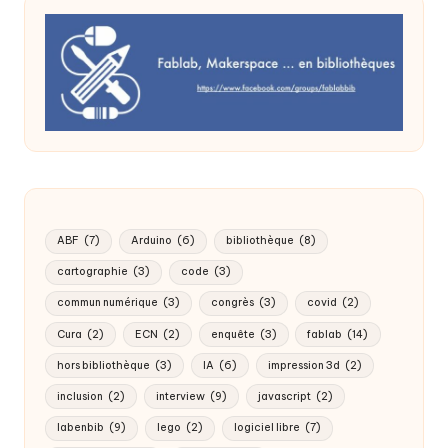
ABF
(7)
Arduino
(6)
bibliothèque
(8)
cartographie
(3)
code
(3)
commun numérique
(3)
congrès
(3)
covid
(2)
Cura
(2)
ECN
(2)
enquête
(3)
fablab
(14)
hors bibliothèque
(3)
IA
(6)
impression 3d
(2)
inclusion
(2)
interview
(9)
javascript
(2)
labenbib
(9)
lego
(2)
logiciel libre
(7)