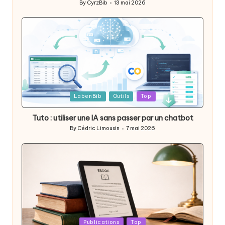
By
CyrzBib
13 mai 2026
Posted
by
Posted
LabenBib
Outils
Top
in
Tuto : utiliser une IA sans passer par un chatbot
By
Cédric Limousin
7 mai 2026
Posted
by
Posted
Publications
Top