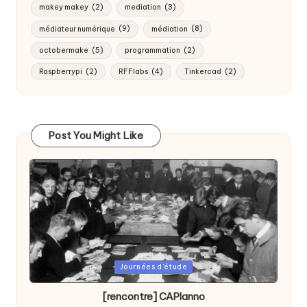
makey makey
(2)
mediation
(3)
médiateur numérique
(9)
médiation
(8)
octobermake
(5)
programmation
(2)
Raspberrypi
(2)
RFFlabs
(4)
Tinkercad
(2)
Post You Might Like
Posted
Journées d'étude
in
[rencontre] CAPlanno