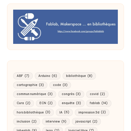
ABF
(7)
Arduino
(6)
bibliothèque
(8)
cartographie
(3)
code
(3)
commun numérique
(3)
congrès
(3)
covid
(2)
Cura
(2)
ECN
(2)
enquête
(3)
fablab
(14)
hors bibliothèque
(3)
IA
(6)
impression 3d
(2)
inclusion
(2)
interview
(9)
javascript
(2)
labenbib
(9)
lego
(2)
logiciel libre
(7)