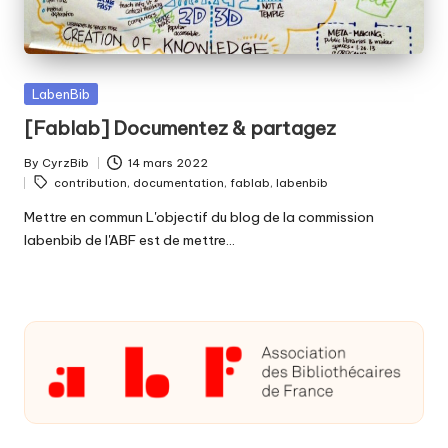
fabriquer
b
ensemble
i
?
b
Posted
LabenBib
in
[Fablab] Documentez & partagez
By
CyrzBib
14 mars 2022
Posted
Tags:
contribution
,
documentation
,
fablab
,
labenbib
by
Mettre en commun L'objectif du blog de la commission
labenbib de l'ABF est de mettre…