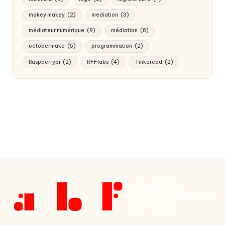
makey makey
(2)
mediation
(3)
médiateur numérique
(9)
médiation
(8)
octobermake
(5)
programmation
(2)
Raspberrypi
(2)
RFFlabs
(4)
Tinkercad
(2)