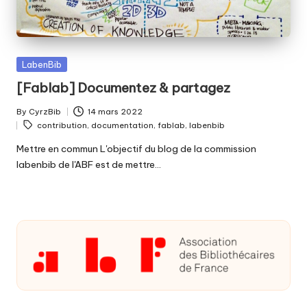
fabriquer
b
ensemble
i
?
b
Posted
LabenBib
in
[Fablab] Documentez & partagez
By
CyrzBib
14 mars 2022
Posted
Tags:
contribution
,
documentation
,
fablab
,
labenbib
by
Mettre en commun L'objectif du blog de la commission
labenbib de l'ABF est de mettre…