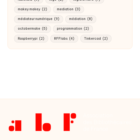
makey makey
(2)
mediation
(3)
médiateur numérique
(9)
médiation
(8)
octobermake
(5)
programmation
(2)
Raspberrypi
(2)
RFFlabs
(4)
Tinkercad
(2)