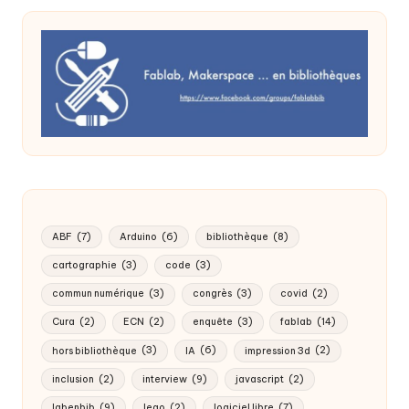
ABF
(7)
Arduino
(6)
bibliothèque
(8)
cartographie
(3)
code
(3)
commun numérique
(3)
congrès
(3)
covid
(2)
Cura
(2)
ECN
(2)
enquête
(3)
fablab
(14)
hors bibliothèque
(3)
IA
(6)
impression 3d
(2)
inclusion
(2)
interview
(9)
javascript
(2)
labenbib
(9)
lego
(2)
logiciel libre
(7)