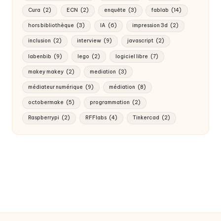
Cura
(2)
ECN
(2)
enquête
(3)
fablab
(14)
hors bibliothèque
(3)
IA
(6)
impression 3d
(2)
inclusion
(2)
interview
(9)
javascript
(2)
labenbib
(9)
lego
(2)
logiciel libre
(7)
makey makey
(2)
mediation
(3)
médiateur numérique
(9)
médiation
(8)
octobermake
(5)
programmation
(2)
Raspberrypi
(2)
RFFlabs
(4)
Tinkercad
(2)