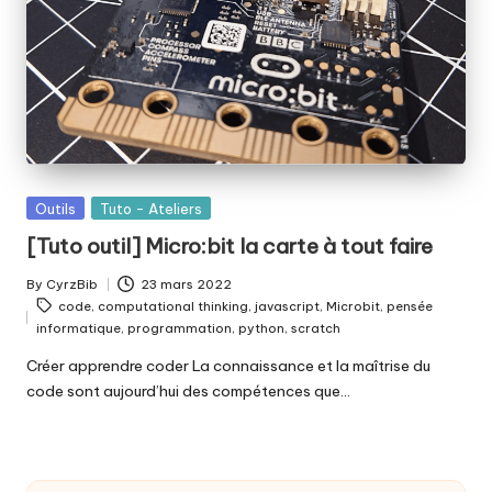
fabriquer
b
ensemble
i
?
b
Posted
Outils
Tuto - Ateliers
in
[Tuto outil] Micro:bit la carte à tout faire
By
CyrzBib
23 mars 2022
Posted
Tags:
code
,
computational thinking
,
javascript
,
Microbit
,
pensée
by
informatique
,
programmation
,
python
,
scratch
Créer apprendre coder La connaissance et la maîtrise du
code sont aujourd’hui des compétences que…