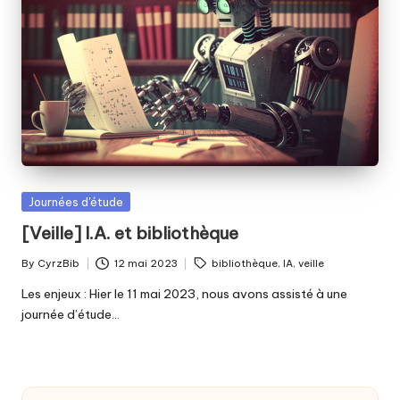
fabriquer
b
ensemble
i
?
b
Posted
Journées d'étude
in
[Veille] I.A. et bibliothèque
Tags:
By
CyrzBib
12 mai 2023
bibliothèque
,
IA
,
veille
Posted
by
Les enjeux : Hier le 11 mai 2023, nous avons assisté à une
journée d’étude…