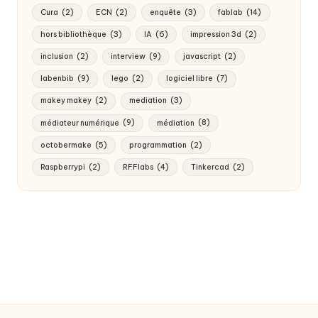
Cura
(2)
ECN
(2)
enquête
(3)
fablab
(14)
hors bibliothèque
(3)
IA
(6)
impression 3d
(2)
inclusion
(2)
interview
(9)
javascript
(2)
labenbib
(9)
lego
(2)
logiciel libre
(7)
makey makey
(2)
mediation
(3)
médiateur numérique
(9)
médiation
(8)
octobermake
(5)
programmation
(2)
Raspberrypi
(2)
RFFlabs
(4)
Tinkercad
(2)