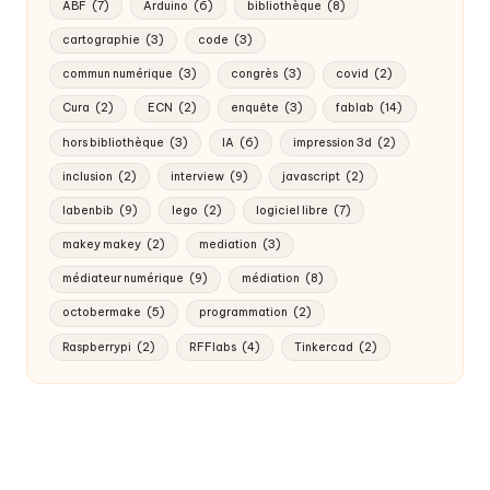
ABF
(7)
Arduino
(6)
bibliothèque
(8)
cartographie
(3)
code
(3)
commun numérique
(3)
congrès
(3)
covid
(2)
Cura
(2)
ECN
(2)
enquête
(3)
fablab
(14)
hors bibliothèque
(3)
IA
(6)
impression 3d
(2)
inclusion
(2)
interview
(9)
javascript
(2)
labenbib
(9)
lego
(2)
logiciel libre
(7)
makey makey
(2)
mediation
(3)
médiateur numérique
(9)
médiation
(8)
octobermake
(5)
programmation
(2)
Raspberrypi
(2)
RFFlabs
(4)
Tinkercad
(2)