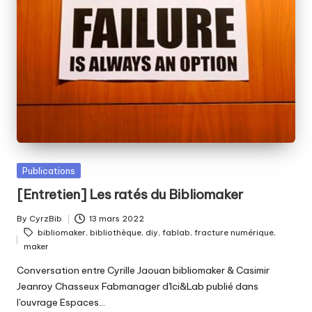
fabriquer
b
ensemble
i
?
b
Posted
Publications
in
[Entretien] Les ratés du Bibliomaker
By
CyrzBib
13 mars 2022
Posted
Tags:
bibliomaker
,
bibliothèque
,
diy
,
fablab
,
fracture numérique
,
by
maker
Conversation entre Cyrille Jaouan bibliomaker & Casimir
Jeanroy Chasseux Fabmanager d'Ici&Lab publié dans
l'ouvrage Espaces…