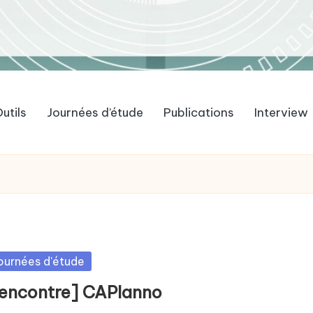
utils
Journées d’étude
Publications
Interview
sted
ournées d'étude
rencontre] CAPlanno