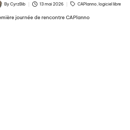
ags:
By
CyrzBib
13 mai 2026
CAPlanno
,
logiciel libre
ted
emière journée de rencontre CAPlanno