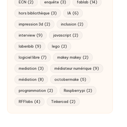
ECN
(2)
enquête
(3)
fablab
(14)
hors bibliothèque
(3)
IA
(6)
impression 3d
(2)
inclusion
(2)
interview
(9)
javascript
(2)
labenbib
(9)
lego
(2)
logiciel libre
(7)
makey makey
(2)
mediation
(3)
médiateur numérique
(9)
médiation
(8)
octobermake
(5)
programmation
(2)
Raspberrypi
(2)
RFFlabs
(4)
Tinkercad
(2)